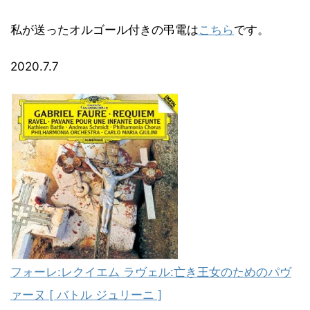
私が送ったオルゴール付きの弔電は
こちら
です。
2020.7.7
フォーレ:レクイエム ラヴェル:亡き王女のためのパヴ
ァーヌ [ バトル ジュリーニ ]