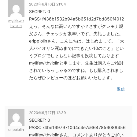
2020年6月16日 21:04
SECRET: 0
PASS: f436b1532b94a5b651d2d7bd850f4012
mylifewit
hviolin
えっ、そんなに高いんですか？さすがクレモナ親
父さん、チェックが素早いです。失礼しました。
erippiolinさん、こんにちは。はじめまして。「大
人バイオリン死ぬまでにできたい10のこと」とい
うブログでしょもない記事を投稿しております
mylifewithviolinと申します。先生は購入をご検討
されていらっしゃるのですね。もし購入されまし
たらぜひレビューのほどお願いいたします。
返信
2020年6月17日 12:39
SECRET: 0
PASS: 74be16979710d4c4e7c6647856088456
erippiolin
mylifewithviolinさん、コメントありがとうござい