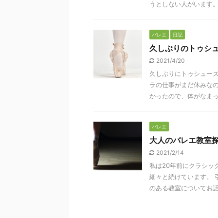
うとしない人がいます。 
バレエ
日記
久しぶりのトゥシ
2021/4/20
久しぶりにトゥシューズ
ラの仕事がまだ休みなの
かったので、体がなまって
バレエ
大人のバレエ教室
2021/2/14
私は20年前にクラシッ
細々と続けています。 
のある教室についてお話し