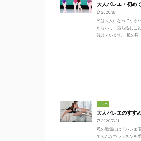
大人バレエ・初め
2020/8/1
私は大人になってからバ
かないし、落ち込むこ
続けています。 私の周り
バレエ
大人バレエのすす
2020/7/21
私の職場には「バレエ倶
てみんなでレッスンを受