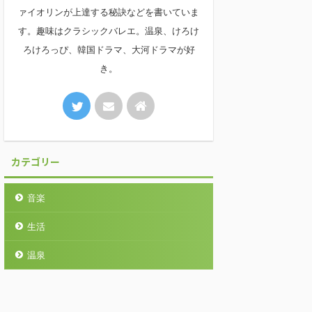
ァイオリンが上達する秘訣などを書いていま
す。趣味はクラシックバレエ。温泉、けろけ
ろけろっぴ、韓国ドラマ、大河ドラマが好
き。
カテゴリー
音楽
生活
温泉