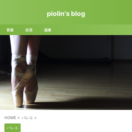
piolin's blog
音楽
生活
温泉
HOME
>
バレエ
>
バレエ