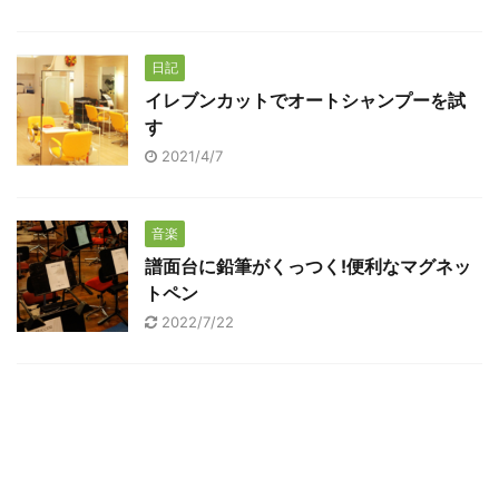
日記
イレブンカットでオートシャンプーを試
す
2021/4/7
音楽
譜面台に鉛筆がくっつく!便利なマグネッ
トペン
2022/7/22