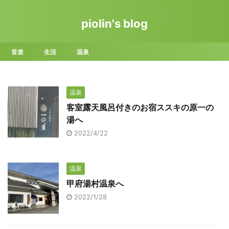
piolin's blog
音楽
生活
温泉
温泉
客室露天風呂付きのお宿ススキの原一の
湯へ
2022/4/22
温泉
甲府湯村温泉へ
2022/1/28