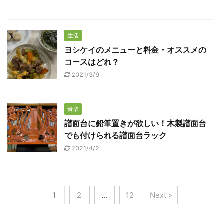
生活
ヨシケイのメニューと料金・オススメの
コースはどれ？
2021/3/6
音楽
譜面台に鉛筆置きが欲しい！木製譜面台
でも付けられる譜面台ラック
2021/4/2
1
2
…
12
Next »