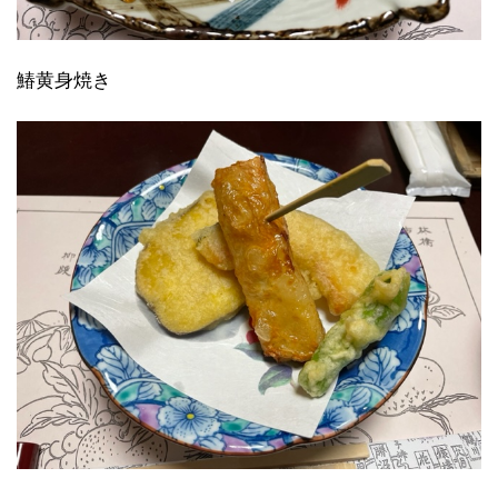
鰆黄身焼き