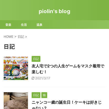
piolin's blog
音楽
生活
温泉
HOME
>
日記
>
日記
日記
友人宅で2つの人生ゲームをマスク着用で
楽しむ！
2021/3/17
日記
猫
ニャンコ一歳の誕生日！ケーキは好きじ
ゃない？