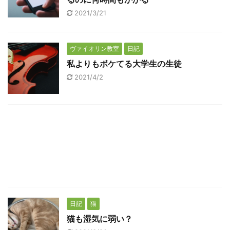
2021/3/21
ヴァイオリン教室
日記
私よりもボケてる大学生の生徒
2021/4/2
日記
猫
猫も湿気に弱い？