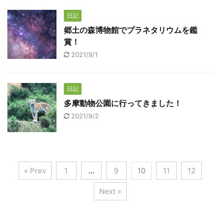
日記
郷土の森博物館でプラネタリウムを鑑
賞！
2021/9/1
日記
多摩動物公園に行ってきました！
2021/9/2
« Prev
1
…
9
10
11
12
Next »